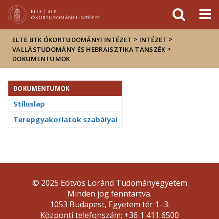
Események
ELTE a
Hírek
sajtóban
>
>
ELTE BTK ÓKORTUDOMÁNYI INTÉZET
INTÉZET
>
VALLÁSTUDOMÁNY ÉS HEBRAISZTIKA TANSZÉK
DOKUMENTUMOK
DOKUMENTUMOK
Stíluslap
Terepgyakorlatok szabályai
© 2025 Eötvös Loránd Tudományegyetem
Minden jog fenntartva.
1053 Budapest, Egyetem tér 1–3.
Központi telefonszám: +36 1 411 6500