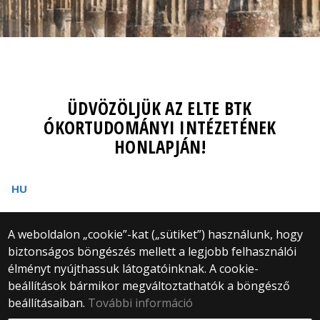
ÜDVÖZÖLJÜK AZ ELTE BTK
ÓKORTUDOMÁNYI INTÉZETÉNEK
HONLAPJÁN!
HU
A weboldalon „cookie”-kat („sütiket”) használunk, hogy
biztonságos böngészés mellett a legjobb felhasználói
© 2025 Eötvös Loránd Tudományegyetem
élményt nyújthassuk látogatóinknak. A cookie-
Minden jog fenntartva.
beállítások bármikor megváltoztathatók a böngésző
1053 Budapest, Egyetem tér 1–3.
Központi telefonszám: +36 1 411 6500
beállításaiban.
További információ