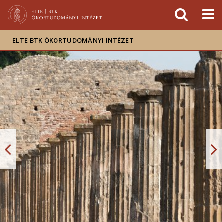
Események
ELTE a
Hírek
sajtóban
ELTE BTK ÓKORTUDOMÁNYI INTÉZET