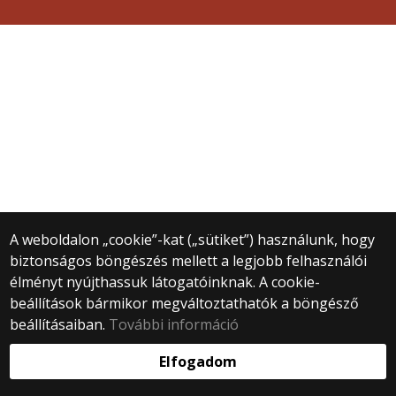
A weboldalon „cookie”-kat („sütiket”) használunk, hogy
biztonságos böngészés mellett a legjobb felhasználói
élményt nyújthassuk látogatóinknak. A cookie-
beállítások bármikor megváltoztathatók a böngésző
beállításaiban.
További információ
Elfogadom