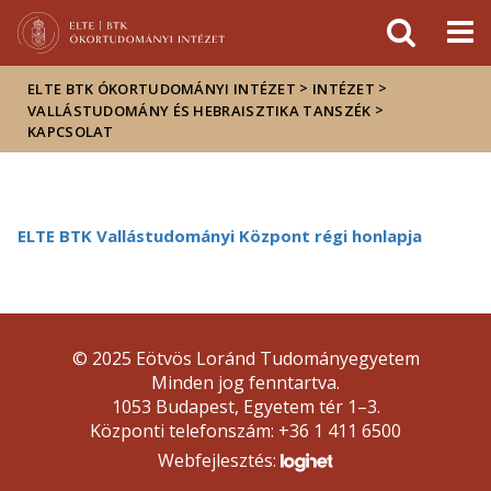
Események
ELTE a
Hírek
sajtóban
>
>
ELTE BTK ÓKORTUDOMÁNYI INTÉZET
INTÉZET
>
VALLÁSTUDOMÁNY ÉS HEBRAISZTIKA TANSZÉK
KAPCSOLAT
ELTE BTK Vallástudományi Központ régi honlapja
© 2025 Eötvös Loránd Tudományegyetem
Minden jog fenntartva.
1053 Budapest, Egyetem tér 1–3.
Központi telefonszám: +36 1 411 6500
Webfejlesztés: