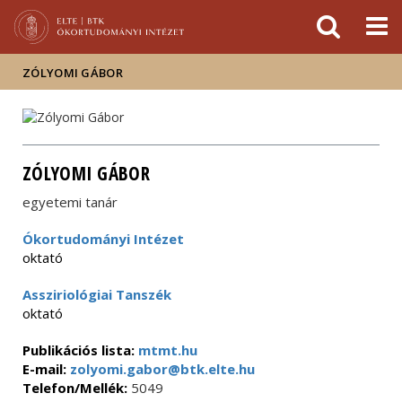
Események
ELTE a
Hírek
sajtóban
ZÓLYOMI GÁBOR
ZÓLYOMI GÁBOR
egyetemi tanár
Ókortudományi Intézet
oktató
Assziriológiai Tanszék
oktató
Publikációs lista:
mtmt.hu
E-mail:
zolyomi.gabor@btk.elte.hu
Telefon/Mellék:
5049