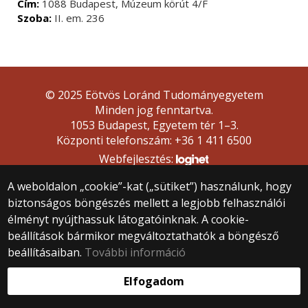
Cím:
1088 Budapest, Múzeum körút 4/F
Szoba:
II. em. 236
© 2025 Eötvös Loránd Tudományegyetem
Minden jog fenntartva.
1053 Budapest, Egyetem tér 1–3.
Központi telefonszám: +36 1 411 6500
Webfejlesztés:
A weboldalon „cookie”-kat („sütiket”) használunk, hogy
biztonságos böngészés mellett a legjobb felhasználói
élményt nyújthassuk látogatóinknak. A cookie-
beállítások bármikor megváltoztathatók a böngésző
beállításaiban.
További információ
Elfogadom