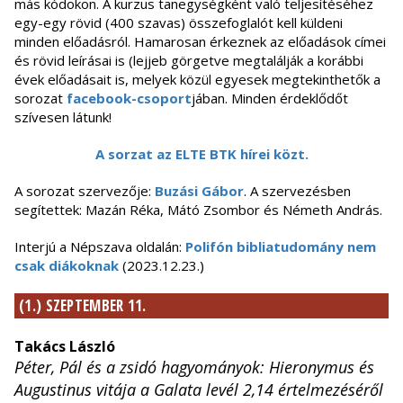
más kódokon. A kurzus tanegységként való teljesítéséhez
egy-egy rövid (400 szavas) összefoglalót kell küldeni
minden előadásról. Hamarosan érkeznek az előadások címei
és rövid leírásai is (lejjeb görgetve megtalálják a korábbi
évek előadásait is, melyek közül egyesek megtekinthetők a
sorozat
facebook-csoport
jában. Minden érdeklődőt
szívesen látunk!
A sorzat az ELTE BTK hírei közt.
A sorozat szervezője:
Buzási Gábor
. A szervezésben
segítettek: Mazán Réka, Mátó Zsombor és Németh András.
Interjú a Népszava oldalán:
Polifón bibliatudomány nem
csak diákoknak
(2023.12.23.)
(1.) SZEPTEMBER 11.
Takács László
Péter, Pál és a zsidó hagyományok: Hieronymus és
Augustinus vitája a Galata levél 2,14 értelmezéséről