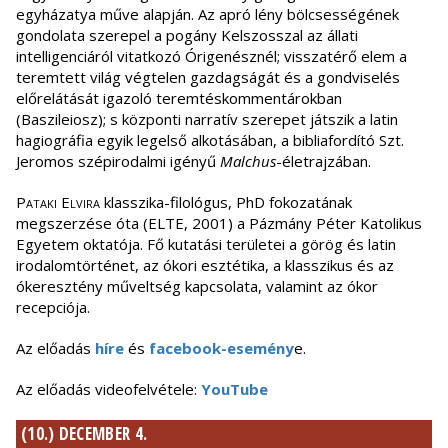
egyházatya műve alapján. Az apró lény bölcsességének
gondolata szerepel a pogány Kelszosszal az állati
intelligenciáról vitatkozó Órigenésznél; visszatérő elem a
teremtett világ végtelen gazdagságát és a gondviselés
előrelátását igazoló teremtéskommentárokban
(Baszileiosz); s központi narratív szerepet játszik a latin
hagiográfia egyik legelső alkotásában, a bibliafordító Szt.
Jeromos szépirodalmi igényű
Malchus
-életrajzában.
Pataki Elvira
klasszika-filológus, PhD fokozatának
megszerzése óta (ELTE, 2001) a Pázmány Péter Katolikus
Egyetem oktatója. Fő kutatási területei a görög és latin
irodalomtörténet, az ókori esztétika, a klasszikus és az
ókeresztény műveltség kapcsolata, valamint az ókor
recepciója.
Az előadás
híre
és
facebook-esemény
e.
Az előadás videofelvétele:
YouTube
(10.) DECEMBER 4.