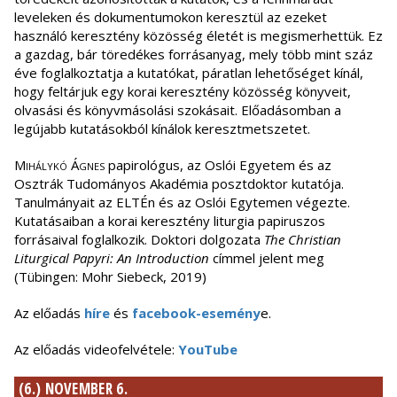
leveleken és dokumentumokon keresztül az ezeket
használó keresztény közösség életét is megismerhettük. Ez
a gazdag, bár töredékes forrásanyag, mely több mint száz
éve foglalkoztatja a kutatókat, páratlan lehetőséget kínál,
hogy feltárjuk egy korai keresztény közösség könyveit,
olvasási és könyvmásolási szokásait. Előadásomban a
legújabb kutatásokból kínálok keresztmetszetet.
Mihálykó Ágnes
papirológus, az Oslói Egyetem és az
Osztrák Tudományos Akadémia posztdoktor kutatója.
Tanulmányait az ELTÉn és az Oslói Egytemen végezte.
Kutatásaiban a korai keresztény liturgia papiruszos
forrásaival foglalkozik. Doktori dolgozata
The Christian
Liturgical Papyri: An Introduction
címmel jelent meg
(Tübingen: Mohr Siebeck, 2019)
Az előadás
híre
és
facebook-esemény
e.
Az előadás videofelvétele:
YouTube
(6.) NOVEMBER 6.