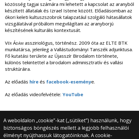
közösség tagjai számára mi lehetett a kapcsolat az aranyból
készített állatalak és Izrael Istene között. Előadásomban az
ókori keleti kultuszszobrok talapzatául szolgáló hátasállatok
vizsgálatával próbálom megvilágítani az aranyborjú
készítésének kulturális kontextusát.
Vér Ádám
assziriológus, történész. 2009 óta az ELTE BTK
munkatársa, jelenleg a Vallástudományi Tanszék adjunktusa.
Fő kutatási területe az Újasszír Birodalom története,
különös tekintettel a birodalom adminisztratív és vallási
struktúráira.
Az előadás
híre
és
facebook-esemény
e.
Az előadás videofelvétele:
YouTube
A weboldalon „cookie”-kat („sütiket”) használunk, hogy
biztonságos böngészés mellett a legjobb felhasználói
© 2025 Eötvös Loránd Tudományegyetem
élményt nyújthassuk látogatóinknak. A cookie-
Minden jog fenntartva.