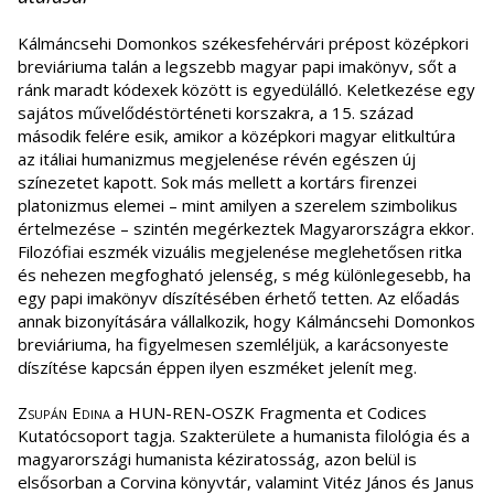
Kálmáncsehi Domonkos székesfehérvári prépost középkori
breviáriuma talán a legszebb magyar papi imakönyv, sőt a
ránk maradt kódexek között is egyedülálló. Keletkezése egy
sajátos művelődéstörténeti korszakra, a 15. század
második felére esik, amikor a középkori magyar elitkultúra
az itáliai humanizmus megjelenése révén egészen új
színezetet kapott. Sok más mellett a kortárs firenzei
platonizmus elemei – mint amilyen a szerelem szimbolikus
értelmezése – szintén megérkeztek Magyarországra ekkor.
Filozófiai eszmék vizuális megjelenése meglehetősen ritka
és nehezen megfogható jelenség, s még különlegesebb, ha
egy papi imakönyv díszítésében érhető tetten. Az előadás
annak bizonyítására vállalkozik, hogy Kálmáncsehi Domonkos
breviáriuma, ha figyelmesen szemléljük, a karácsonyeste
díszítése kapcsán éppen ilyen eszméket jelenít meg.
Zsupán Edina
a HUN-REN-OSZK Fragmenta et Codices
Kutatócsoport tagja. Szakterülete a humanista filológia és a
magyarországi humanista kéziratosság, azon belül is
elsősorban a Corvina könyvtár, valamint Vitéz János és Janus