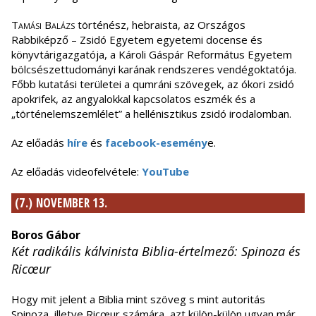
Tamási Balázs
történész, hebraista, az Országos
Rabbiképző – Zsidó Egyetem egyetemi docense és
könyvtárigazgatója, a Károli Gáspár Református Egyetem
bölcsészettudományi karának rendszeres vendégoktatója.
Főbb kutatási területei a qumráni szövegek, az ókori zsidó
apokrifek, az angyalokkal kapcsolatos eszmék és a
„történelemszemlélet” a hellénisztikus zsidó irodalomban.
Az előadás
híre
és
facebook-esemény
e.
Az előadás videofelvétele:
YouTube
(7.) NOVEMBER 13.
Boros Gábor
Két radikális kálvinista Biblia-értelmező: Spinoza és
Ricœur
Hogy mit jelent a Biblia mint szöveg s mint autoritás
Spinoza, illetve Ricœur számára, azt külön-külön ugyan már