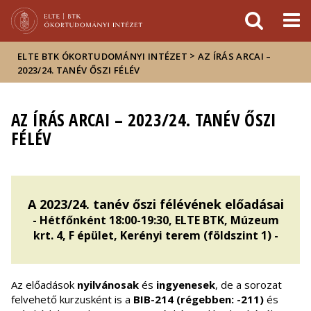
Események
ELTE a
Hírek
sajtóban
>
ELTE BTK ÓKORTUDOMÁNYI INTÉZET
AZ ÍRÁS ARCAI –
2023/24. TANÉV ŐSZI FÉLÉV
AZ ÍRÁS ARCAI – 2023/24. TANÉV ŐSZI
FÉLÉV
A 2023/24. tanév őszi félévének előadásai
- Hétfőnként 18:00-19:30, ELTE BTK, Múzeum
krt. 4, F épület, Kerényi terem (földszint 1) -
Az előadások
nyilvánosak
és
ingyenesek
, de a sorozat
felvehető kurzusként is a
BIB-214 (régebben: -211)
és