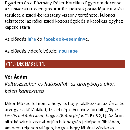
Egyetem és a Pázmány Péter Katolikus Egyetem docense,
az Universität Wien (Institut für Judaistik) óraadója. Kutatási
területe a zsidó-keresztény viszony története, különös
tekintettel az itáliai zsidó közösségek és a katolikus egyház
kapcsolatára.
Az előadás
híre
és
facebook-esemény
e.
Az előadás videofelvétele:
YouTube
(11.) DECEMBER 11.
Vér Ádám
Kultuszszobor és hátasállat: az aranyborjú ókori
keleti kontextusa
Mikor Mózes felment a hegyre, hogy találkozzon az Úrral és
átvegye a kőtáblákat, Izrael népe Áronhoz fordult:
„Jöjj, és
készíts nekünk istent, hogy előttünk járjon!”
(Ex 32,1). Az Áron
által készített aranyborjú a hitehagyás jelképe a Bibliában,
ám nem teljesen világos, hogy a hegy lábánál várakozó