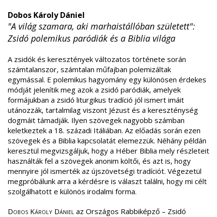
Dobos Károly Dániel
"A világ szamara, aki marhaistállóban született":
Zsidó polemikus paródiák és a Biblia világa
A zsidók és keresztények változatos története során
számtalanszor, számtalan műfajban polemizáltak
egymással. E polemikus hagyomány egy különösen érdekes
módját jelenítik meg azok a zsidó paródiák, amelyek
formájukban a zsidó liturgikus tradíció jól ismert imáit
utánozzák, tartalmilag viszont Jézust és a kereszténység
dogmáit támadják. Ilyen szövegek nagyobb számban
keletkeztek a 18. századi Itáliában. Az előadás során ezen
szövegek és a Biblia kapcsolatát elemezzük. Néhány példán
keresztül megvizsgáljuk, hogy a Héber Biblia mely részleteit
használták fel a szövegek anonim költői, és azt is, hogy
mennyire jól ismerték az újszövetségi tradíciót. Végezetül
megpróbálunk arra a kérdésre is választ találni, hogy mi célt
szolgálhatott e különös irodalmi forma.
Dobos Károly Dániel
az Országos Rabbiképző – Zsidó