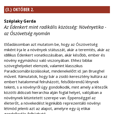
(3.) OKTÓBER 2.
Széplaky Gerda
Az Édenkert mint radikális közösség: Növényetika -
az Ószövetség nyomán
Előadásomban azt mutatom be, hogy az Ószövetség
miként írja le a növények státuszát, akár a teremtés, akár az
idillikus Édenkert vonatkozásában, akár később, ember és
növény egymáshoz való viszonyában. Ehhez bibliai
szöveghelyeket elemzek, valamint klasszikus
Paradicsomábrázolásokat, mindenekelőtt id. Jan Brueghel
műveit. Rámutatok, hogy bár a zsidó-keresztény kultúra az
embert hatalommal felruházott, felsőbbrendű lénynek
tekinti, s a növényről úgy gondolkodik, mint amely a létezők
közötti áldozati hierarchia alján foglal helyet, valójában a
növénynek kitüntetett szerepe van. Éppenséggel az
életerőt, a növekedést leginkább reprezentáló növényi
létmód jelenti azt az alapot, amelyre egy új etikai
gondolkodás felhúzható.