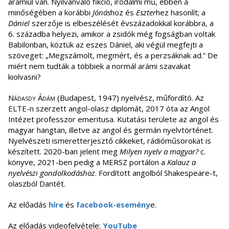
arámiul van. Nyilvánvaló fikció, irodalmi mű, ebben a
minőségében a korábbi
Jónás
hoz és
Eszter
hez hasonlít; a
Dániel
szerzője is elbeszélését évszázadokkal korábbra, a
6. századba helyezi, amikor a zsidók még fogságban voltak
Babilonban, köztük az eszes Dániel, aki végül megfejti a
szöveget: „Megszámolt, megmért, és a perzsáknak ad.” De
miért nem tudták a többiek a normál arámi szavakat
kiolvasni?
Nádasdy Ádám
(Budapest, 1947) nyelvész, műfordító. Az
ELTE-n szerzett angol-olasz diplomát, 2017 óta az Angol
Intézet professzor emeritusa. Kutatási területe az angol és
magyar hangtan, illetve az angol és germán nyelvtörténet.
Nyelvészeti ismeretterjesztő cikkeket, rádióműsorokat is
készített. 2020-ban jelent meg
Milyen nyelv a magyar?
c.
könyve, 2021-ben pedig a MERSZ portálon a
Kalauz a
nyelvészi gondolkodáshoz
. Fordított angolból Shakespeare-t,
olaszból Dantét.
Az előadás
híre
és
facebook-esemény
e.
Az előadás videofelvétele:
YouTube