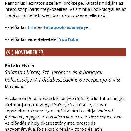
Pannonius kéziratos szellemi öröksége. Kutatásmódjára az
interdiszciplináris megközelítés, valamint a kodikológiai és az
irodalomtörténeti szempontok ötvözése jellemző.
Az előadás
híre
és
facebook-esemény
e.
Az előadás videofelvétele:
YouTube
(9.) NOVEMBER 27.
Pataki Elvira
Salamon király, Szt. Jeromos és a hangyák
bölcsessége: A Páldabeszédek 6,6 recepciója a
Vita
Malchi
ban
A salamoni Példabeszédek könyve (6,6–9) a lustát a hangya
életmódjának megfigyelésére, követésére, a rovar
képviselte bölcsesség elsajátítására buzdítja:
Vade ad
formicam, o piger, et considera vias eius, et disce sapientiam.
Az előadás a hely ókeresztény interpretációs
hagyományával foglalkozik néhány görög és latin