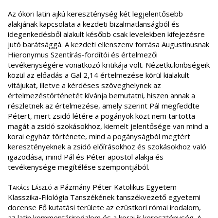
Az ókori latin ajkú kereszténység két legjelentősebb
alakjának kapcsolata a kezdeti bizalmatlanságból és
idegenkedésből alakult később csak levelekben kifejezésre
jutó barátsággá. A kezdeti ellenszenv forrása Augustinusnak
Hieronymus Szentírás-fordítói és értelmezői
tevékenységére vonatkozó kritikája volt. Nézetkülönbségeik
közül az előadás a Gal 2,14 értelmezése körül kialakult
vitájukat, illetve a kérdéses szöveghelynek az
értelmezéstörténetét kívánja bemutatni, hiszen annak a
részletnek az értelmezése, amely szerint Pál megfeddte
Pétert, mert zsidó létére a pogányok közt nem tartotta
magát a zsidó szokásokhoz, kiemelt jelentősége van mind a
korai egyház története, mind a pogányságból megtért
keresztényeknek a zsidó előírásokhoz és szokásokhoz való
igazodása, mind Pál és Péter apostol alakja és
tevékenysége megítélése szempontjából.
Takács László
a Pázmány Péter Katolikus Egyetem
Klasszika-Filológia Tanszékének tanszékvezető egyetemi
docense Fő kutatási területe az ezüstkori római irodalom,
az latin kommentárirodalom és a korai ír kereszténység. A