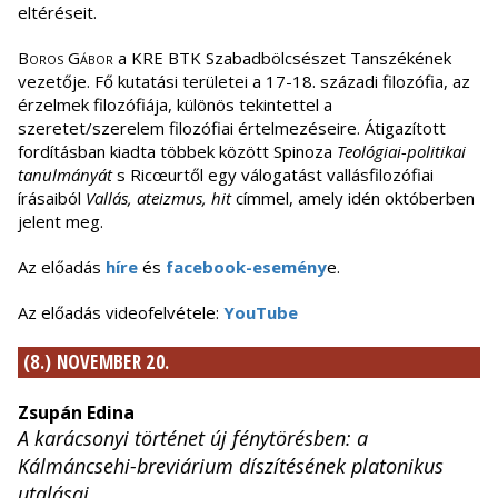
eltéréseit.
Boros Gábor
a KRE BTK Szabadbölcsészet Tanszékének
vezetője. Fő kutatási területei a 17-18. századi filozófia, az
érzelmek filozófiája, különös tekintettel a
szeretet/szerelem filozófiai értelmezéseire. Átigazított
fordításban kiadta többek között Spinoza
Teológiai-politikai
tanulmányát
s Ricœurtől egy válogatást vallásfilozófiai
írásaiból
Vallás, ateizmus, hit
címmel, amely idén októberben
jelent meg.
Az előadás
híre
és
facebook-esemény
e.
Az előadás videofelvétele:
YouTube
(8.) NOVEMBER 20.
Zsupán Edina
A karácsonyi történet új fénytörésben: a
Kálmáncsehi-breviárium díszítésének platonikus
utalásai