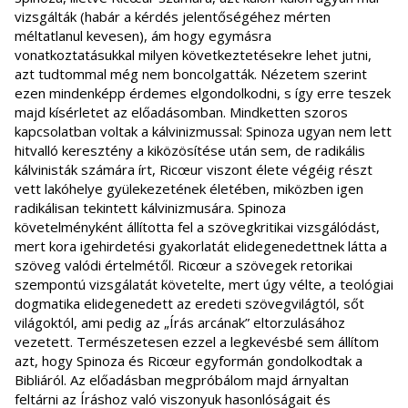
vizsgálták (habár a kérdés jelentőségéhez mérten
méltatlanul kevesen), ám hogy egymásra
vonatkoztatásukkal milyen következtetésekre lehet jutni,
azt tudtommal még nem boncolgatták. Nézetem szerint
ezen mindenképp érdemes elgondolkodni, s így erre teszek
majd kísérletet az előadásomban. Mindketten szoros
kapcsolatban voltak a kálvinizmussal: Spinoza ugyan nem lett
hitvalló keresztény a kiközösítése után sem, de radikális
kálvinisták számára írt, Ricœur viszont élete végéig részt
vett lakóhelye gyülekezetének életében, miközben igen
radikálisan tekintett kálvinizmusára. Spinoza
követelményként állította fel a szövegkritikai vizsgálódást,
mert kora igehirdetési gyakorlatát elidegenedettnek látta a
szöveg valódi értelmétől. Ricœur a szövegek retorikai
szempontú vizsgálatát követelte, mert úgy vélte, a teológiai
dogmatika elidegenedett az eredeti szövegvilágtól, sőt
világoktól, ami pedig az „Írás arcának” eltorzulásához
vezetett. Természetesen ezzel a legkevésbé sem állítom
azt, hogy Spinoza és Ricœur egyformán gondolkodtak a
Bibliáról. Az előadásban megpróbálom majd árnyaltan
feltárni az Íráshoz való viszonyuk hasonlóságait és