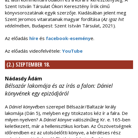
Szent István Társulat Ókori Keresztény Írók című
könyvsorozatának egyik szerzője. Kiadásában jelent meg
Szent Jeromos vitairatainak magyar fordítása (
Az igaz hit
védelmében
, Budapest: Szent István Társulat, 2021).
Az előadás
híre
és
facebook-esemény
e.
Az előadás videofelvétele:
YouTube
(2.) SZEPTEMBER 18.
Nádasdy Ádám
Bélsazár lakomája és az írás a falon: Dániel
könyvének egy epizódjáról
A
Dániel könyvé
ben szerepel Bélsazár/Baltazár király
lakomája (Dán 5), melyben egy titokzatos kéz ír a falra. De
milyen nyelven? A
Dániel könyve
valószínűleg Kr. e. 165-ben
keletkezett, már a hellenisztikus korban. Az Ószövetségnek
időrendben ez az utolsóelőtti könyve, a kérdéses rész