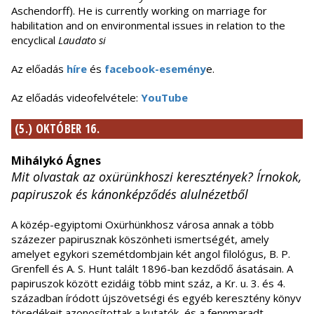
Aschendorff). He is currently working on marriage for
habilitation and on environmental issues in relation to the
encyclical
Laudato si
Az előadás
híre
és
facebook-esemény
e.
Az előadás videofelvétele:
YouTube
(5.) OKTÓBER 16.
Mihálykó Ágnes
Mit olvastak az oxürünkhoszi keresztények? Írnokok,
papiruszok és kánonképződés alulnézetből
A közép-egyiptomi Oxürhünkhosz városa annak a több
százezer papirusznak köszönheti ismertségét, amely
amelyet egykori szemétdombjain két angol filológus, B. P.
Grenfell és A. S. Hunt talált 1896-ban kezdődő ásatásain. A
papiruszok között ezidáig több mint száz, a Kr. u. 3. és 4.
században íródott újszövetségi és egyéb keresztény könyv
töredékeit azonosítottak a kutatók, és a fennmaradt