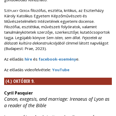
Széplaky Gerda
filozófus, esztéta, kritikus, az Eszterházy
Károly Katolikus Egyetem Képzőművészeti és
Művészetelméleti Intézetének egyetemi docense.
Filozófiai, esztétikai, művészeti folyóiratok, valamint
tanulmánykötetek szerzője, szerkesztője; kutatócsoportok
tagja. Legújabb könyve
Sem isten, sem állat. Fejezetek az
áldozati kultúra dekonstrukciójából
címmel látott napvilágot
(Budapest: Prae, 2023).
Az előadás
híre
és
facebook-esemény
e.
Az előadás videofelvétele:
YouTube
(4.) OKTÓBER 9.
Cyril Pasquier
Canon, exegesis, and marriage: Irenaeus of Lyon as
a reader of the Bible