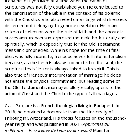
Irenaeus of Lyon lived at a time when the canon of
Scriptures was not fully established yet. He contributed to
the canonisation of the Bible in the context of his polemic
with the Gnostics who also relied on writings which Irenaeus
discerned not belonging to genuine revelation. His main
criteria of selection were the rule of faith and the apostolic
succession. Irenaeus interpreted the Bible both literally and
spiritually, which is especially true for the Old Testament
messianic prophecies. While his hope for the time of final
bliss was fully incarnate, Irenaeus never fell into materialism
because, as the flesh is always connected to the soul, the
scriptural texts’ letter is always linked to its spirit. This is
also true of Irenaeus’ interpretation of marriage: he does
not erase the physical commitment, but reading some of
the Old Testament’s marriages allegorically, opens to the
union of Christ and the Church, the type of all marriages.
Cyril Pasquier
is a French theologian living in Budapest. In
2018, he obtained a doctorate from the University of
Fribourg in Switzerland. His thesis focuses on the thousand-
year reign and was published in 2021 (
Approches du
millénium – Et si Irénée de Lyon avait raison?
Münster: