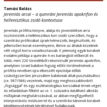
Tamási Balázs
Jeremiás arcai – a qumráni Jeremiás apokrifon és
hellenisztikus zsidó kontextusa
Jeremiás próféta könyve, alakja és jövendölései arra
ösztönözték a hellénisztikus kori zsidó szerzőket, hogy a
szentírási próféciákat újraértelmezzék, kiegészítsék, és
jellemzően koruk eseményeire, illetve az általuk közelinek
vélt végső korra vonatkoztassák. E jelenség egyik korabeli
irodalmi példája a qumráni 4-es barlangból előkerült és
több, mint 220 töredékből rekonstruált Jeremiás apokrifon,
amelyben Izrael babiloni fogság előtti történelmének a
próféta nevében újra elbeszélt epizódjai előbb
szükségszerűen Jeruzsálem babiloniak általi pusztulásához
(i.e. 587/586) vezetnek, majd egy meghosszabbodott
„fogsággal” és egy eszkhatologikus korszakkal érnek véget.
Az előadásban főként az i.e. 1. századra datálható alkotás
műfajának meghatározásával, az abban megfigyelhető
interpretációs módszerrel és a szentírási kánonok korabeli
képlékenységének kérdésével foglalkozunk.