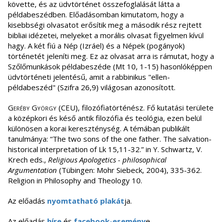
követte, és az üdvtörténet összefoglalását látta a
példabeszédben. Előadásomban kimutatom, hogy a
kisebbségi olvasatot erősítik meg a második rész rejtett
bibliai idézetei, melyeket a morális olvasat figyelmen kívül
hagy. A két fiú a Nép (Izráel) és a Népek (pogányok)
történetét jeleníti meg. Ez az olvasat arra is rámutat, hogy a
Szőlőmunkások példabeszéde (Mt 10, 1-15) hasonlóképpen
üdvtörténeti jelentésű, amit a rabbinikus "ellen-
példabeszéd" (Szifra 26,9) világosan azonosított.
Geréby György
(CEU), filozófiatörténész. Fő kutatási területe
a középkori és késő antik filozófia és teológia, ezen belül
különösen a korai kereszténység. A témában publikált
tanulmánya: “The two sons of the one father. The salvation-
historical interpretation of Lk 15,11-32.” in Y. Schwartz, V.
Krech eds.,
Religious Apologetics - philosophical
Argumentation
(Tübingen: Mohr Siebeck, 2004), 335-362.
Religion in Philosophy and Theology 10.
Az előadás
nyomtatható plakát
ja.
Az előadás
híre
és
facebook-esemény
e.