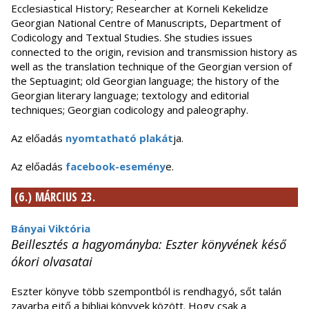
Ecclesiastical History; Researcher at Korneli Kekelidze
Georgian National Centre of Manuscripts, Department of
Codicology and Textual Studies. She studies issues
connected to the origin, revision and transmission history as
well as the translation technique of the Georgian version of
the Septuagint; old Georgian language; the history of the
Georgian literary language; textology and editorial
techniques; Georgian codicology and paleography.
Az előadás
nyomtatható plakát
ja.
Az előadás
facebook-esemény
e.
(6.) MÁRCIUS 23.
Bányai Viktória
Beillesztés a hagyományba: Eszter könyvének késő
ókori olvasatai
Eszter könyve több szempontból is rendhagyó, sőt talán
zavarba ejtő a bibliai könyvek között. Hogy csak a