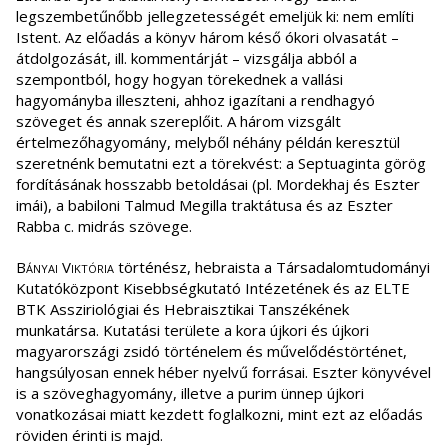
legszembetűnőbb jellegzetességét emeljük ki: nem említi
Istent. Az előadás a könyv három késő ókori olvasatát –
átdolgozását, ill. kommentárját – vizsgálja abból a
szempontból, hogy hogyan törekednek a vallási
hagyományba illeszteni, ahhoz igazítani a rendhagyó
szöveget és annak szereplőit. A három vizsgált
értelmezőhagyomány, melyből néhány példán keresztül
szeretnénk bemutatni ezt a törekvést: a Septuaginta görög
fordításának hosszabb betoldásai (pl. Mordekhaj és Eszter
imái), a babiloni Talmud Megilla traktátusa és az Eszter
Rabba c. midrás szövege.
Bányai Viktória
történész, hebraista a Társadalomtudományi
Kutatóközpont Kisebbségkutató Intézetének és az ELTE
BTK Assziriológiai és Hebraisztikai Tanszékének
munkatársa. Kutatási területe a kora újkori és újkori
magyarországi zsidó történelem és művelődéstörténet,
hangsúlyosan ennek héber nyelvű forrásai. Eszter könyvével
is a szöveghagyomány, illetve a purim ünnep újkori
vonatkozásai miatt kezdett foglalkozni, mint ezt az előadás
röviden érinti is majd.