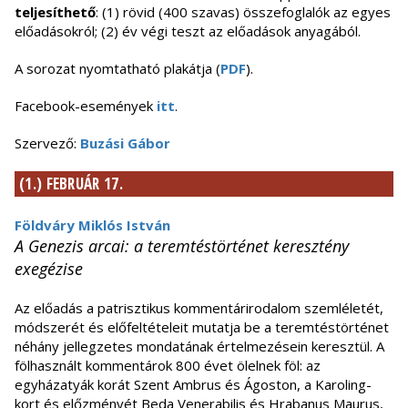
teljesíthető
: (1) rövid (400 szavas) összefoglalók az egyes
előadásokról; (2) év végi teszt az előadások anyagából.
A sorozat nyomtatható plakátja (
PDF
).
Facebook-események
itt
.
Szervező:
Buzási Gábor
(1.) FEBRUÁR 17.
Földváry Miklós István
A Genezis arcai: a teremtéstörténet keresztény
exegézise
Az előadás a patrisztikus kommentárirodalom szemléletét,
módszerét és előfeltételeit mutatja be a teremtéstörténet
néhány jellegzetes mondatának értelmezésein keresztül. A
fölhasznált kommentárok 800 évet ölelnek föl: az
egyházatyák korát Szent Ambrus és Ágoston, a Karoling-
kort és előzményét Beda Venerabilis és Hrabanus Maurus,