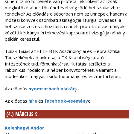
sunemita nő története van prófétai lekcióként az Izsák
megkötözésének történetével végződő hetiszakaszhoz
rendelve? Az előadás elsősorban nem az ünnepek, hanem a
mózesi könyvek szombati zsinagógai-liturgiai olvasása: a
hetiszakaszok és a hozzájuk rendelt prófétai olvasmányok
közötti kétirányú értelmezési kapcsolatot vizsgálja néhány
példán keresztül.
Turán Tamás
az ELTE BTK Assziriológiai és Hebraisztikai
Tanszékének adjunktusa, a TK Kisebbségkutató
Intézetének tud. főmunkatársa. Kutatási területei a
rabbinikus irodalom, a héber könyvtörténet, valamint a
modernkori magyar zsidó tudomány- és eszmetörténet.
Az előadás
nyomtatható plakát
ja.
Az előadás
híre
és
facebook-esemény
e.
(4.) MÁRCIUS 9.
Kelenhegyi Andor