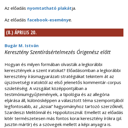
Az előadás
nyomtatható plakát
ja.
Az előadás
facebook-esemény
e.
(8.) ÁPRILIS 20.
Bugár M. István
Keresztény Szentírásértelmezés Órigenész előtt
Hogyan és milyen formában olvasták a legkorábbi
keresztények a szent iratokat? Előadásomban a legkorábbi
keresztény írásmagyarázati stratégiákat tekintem át az
újszövetségi iratoktól az első jelenetős kommentár-corpus
születéséig. A vizsgálat középpontjában a
testimóniumgyűjtemények, a tipológia és az allegória
eljárása áll, különösképpen a választott téma szempontjából
legfontosabb, az „ázsiai” hagyományhoz tartozó szerzőknél,
Szardeiszi Melitónnál és Hippolütosznál. Emellett az előadás
kitér természetesen más fontos korai keresztény írókra (pl.
Jusztin mártír) és a szövegek mellett a képi anyagra is.