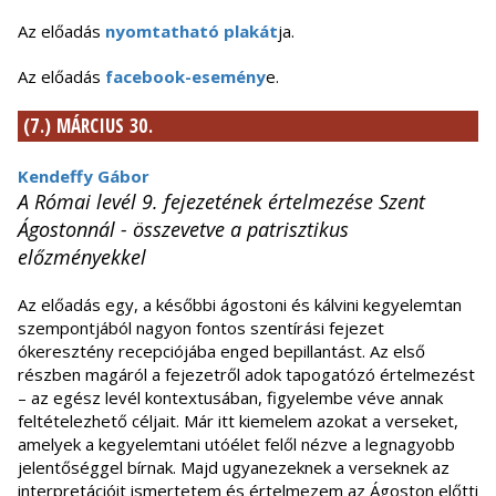
Az előadás
nyomtatható plakát
ja.
Az előadás
facebook-esemény
e.
(7.) MÁRCIUS 30.
Kendeffy Gábor
A Római levél 9. fejezetének értelmezése Szent
Ágostonnál - összevetve a patrisztikus
előzményekkel
Az előadás egy, a későbbi ágostoni és kálvini kegyelemtan
szempontjából nagyon fontos szentírási fejezet
ókeresztény recepciójába enged bepillantást. Az első
részben magáról a fejezetről adok tapogatózó értelmezést
– az egész levél kontextusában, figyelembe véve annak
feltételezhető céljait. Már itt kiemelem azokat a verseket,
amelyek a kegyelemtani utóélet felől nézve a legnagyobb
jelentőséggel bírnak. Majd ugyanezeknek a verseknek az
interpretációit ismertetem és értelmezem az Ágoston előtti