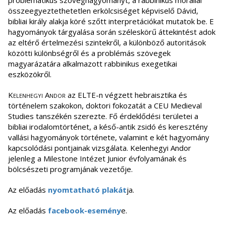
problematikus szöveghagyományt, a rabbinikus morállal
összeegyeztethetetlen erkölcsiséget képviselő Dávid,
bibliai király alakja köré szőtt interpretációkat mutatok be. E
hagyományok tárgyalása során széleskörű áttekintést adok
az eltérő értelmezési szintekről, a különböző autoritások
közötti különbségről és a problémás szövegek
magyarázatára alkalmazott rabbinikus exegetikai
eszközökről.
Kelenhegyi Andor
az ELTE-n végzett hebraisztika és
történelem szakokon, doktori fokozatát a CEU Medieval
Studies tanszékén szerezte. Fő érdeklődési területei a
bibliai irodalomtörténet, a késő-antik zsidó és keresztény
vallási hagyományok története, valamint e két hagyomány
kapcsolódási pontjainak vizsgálata. Kelenhegyi Andor
jelenleg a Milestone Intézet Junior évfolyamának és
bölcsészeti programjának vezetője.
Az előadás
nyomtatható plakát
ja.
Az előadás
facebook-esemény
e.