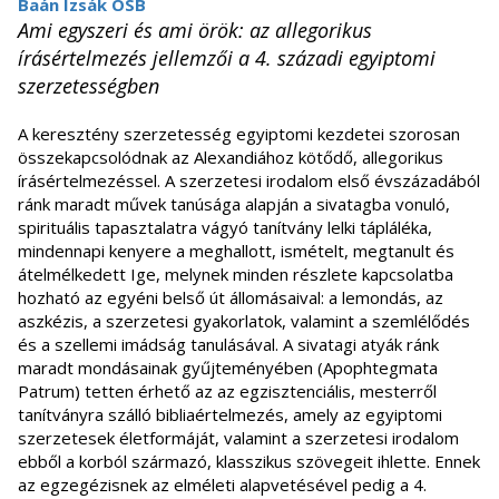
Baán Izsák OSB
Ami egyszeri és ami örök: az allegorikus
írásértelmezés jellemzői a 4. századi egyiptomi
szerzetességben
A keresztény szerzetesség egyiptomi kezdetei szorosan
összekapcsolódnak az Alexandiához kötődő, allegorikus
írásértelmezéssel. A szerzetesi irodalom első évszázadából
ránk maradt művek tanúsága alapján a sivatagba vonuló,
spirituális tapasztalatra vágyó tanítvány lelki tápláléka,
mindennapi kenyere a meghallott, ismételt, megtanult és
átelmélkedett Ige, melynek minden részlete kapcsolatba
hozható az egyéni belső út állomásaival: a lemondás, az
aszkézis, a szerzetesi gyakorlatok, valamint a szemlélődés
és a szellemi imádság tanulásával. A sivatagi atyák ránk
maradt mondásainak gyűjteményében (Apophtegmata
Patrum) tetten érhető az az egzisztenciális, mesterről
tanítványra szálló bibliaértelmezés, amely az egyiptomi
szerzetesek életformáját, valamint a szerzetesi irodalom
ebből a korból származó, klasszikus szövegeit ihlette. Ennek
az egzegézisnek az elméleti alapvetésével pedig a 4.