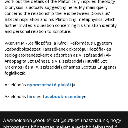
work out the details of the Platonically inspired theology
Dionysius is actually suggesting here. My main query
concerns the relationship there is between Dionysius'
Biblical inspiration and his Platonizing metaphysics; which
further invites a question concerning his Christian identity
and personal relation to Scripture.
Vassányi Miklós
filozófus, a Károli Református Egyetem
Szabadbölcsészet Tanszékének oktatója. Filozófia- és
teológiatörténészként elsősorban az V. századdal (Ál-
Areopagita Szt Dénes), a VII. századdal (Hitvalló Szt
Maximos) és a IX. századdal (Johannes Scottus Eriugena)
foglalkozik.
Az előadás
nyomtatható plakát
ja.
Az előadás
híre
és
facebook-esemény
e.
A weboldalon „cookie”-kat („sütiket”) használunk, hogy
biztonságos böngészés mellett a legjobb felhasználói