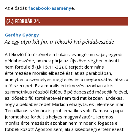
Az előadás
facebook-esemény
e.
(2.) FEBRUÁR 24.
Geréby György
Az egy atya két fia: a Tékozló Fiú példabeszéde
A tékozló fiú története a Lukács-evangélium saját, egyedi
példabeszéde, aminek párja az Újszövetségben másutt
nem fordul elő (Lk 15,11-32). Elterjedt domináns
értelmezése morális elbeszélést lát az parabolában,
amelyben a személyes megtérés és a megbocsátás játssza
a fő szerepet. Ez a morális értelmezés azonban a két
szimmetrikus részből felépülő példabeszéd második felével,
az idősebb fiú történetével nem tud mit kezdeni. Érdekes,
hogy a példabeszédet Markion elhagyta, és jelentése már
Tertullianus számára is problematikus volt. Damasus pápa
Jeromoshoz fordult a helyes magyarázatért. Jeromos
morális értelmezését azonban nem mindenki fogadta el,
többek között Ágoston sem, aki a kisebbségi értelmezést