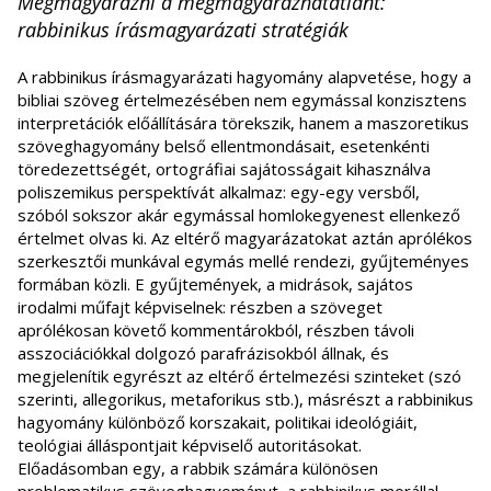
Megmagyarázni a megmagyarázhatatlant:
rabbinikus írásmagyarázati stratégiák
A rabbinikus írásmagyarázati hagyomány alapvetése, hogy a
bibliai szöveg értelmezésében nem egymással konzisztens
interpretációk előállítására törekszik, hanem a maszoretikus
szöveghagyomány belső ellentmondásait, esetenkénti
töredezettségét, ortográfiai sajátosságait kihasználva
poliszemikus perspektívát alkalmaz: egy-egy versből,
szóból sokszor akár egymással homlokegyenest ellenkező
értelmet olvas ki. Az eltérő magyarázatokat aztán aprólékos
szerkesztői munkával egymás mellé rendezi, gyűjteményes
formában közli. E gyűjtemények, a midrások, sajátos
irodalmi műfajt képviselnek: részben a szöveget
aprólékosan követő kommentárokból, részben távoli
asszociációkkal dolgozó parafrázisokból állnak, és
megjelenítik egyrészt az eltérő értelmezési szinteket (szó
szerinti, allegorikus, metaforikus stb.), másrészt a rabbinikus
hagyomány különböző korszakait, politikai ideológiáit,
teológiai álláspontjait képviselő autoritásokat.
Előadásomban egy, a rabbik számára különösen