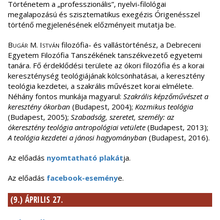
Történetem a „professzionális”, nyelvi-filológai
megalapozású és szisztematikus exegézis Órigenésszel
történő megjelenésének előzményeit mutatja be.
Bugár M. István
filozófia- és vallástörténész, a Debreceni
Egyetem Filozófia Tanszékének tanszékvezető egyetemi
tanára. Fő érdeklődési területe az ókori filozófia és a korai
kereszténység teológiájának kölcsönhatásai, a keresztény
teológia kezdetei, a szakrális művészet korai elmélete.
Néhány fontos munkája magyarul:
Szakrális képzőművészet a
keresztény ókorban
(Budapest, 2004);
Kozmikus teológia
(Budapest, 2005);
Szabadság, szeretet, személy: az
ókeresztény teológia antropológiai vetülete
(Budapest, 2013);
A teológia kezdetei a jánosi hagyományban
(Budapest, 2016).
Az előadás
nyomtatható plakát
ja.
Az előadás
facebook-esemény
e.
(9.) ÁPRILIS 27.