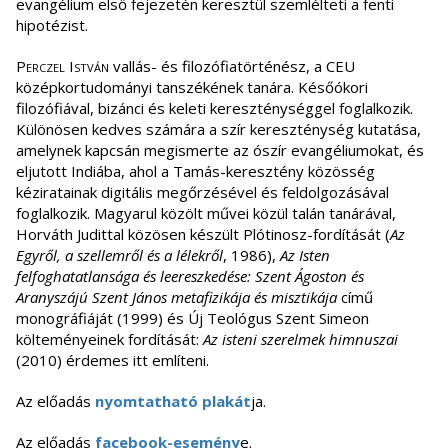
evangélium első fejezetén keresztül szemlélteti a fenti
hipotézist.
Perczel István
vallás- és filozófiatörténész, a CEU
középkortudományi tanszékének tanára. Későókori
filozófiával, bizánci és keleti kereszténységgel foglalkozik.
Különösen kedves számára a szír kereszténység kutatása,
amelynek kapcsán megismerte az ószír evangéliumokat, és
eljutott Indiába, ahol a Tamás-keresztény közösség
kéziratainak digitális megőrzésével és feldolgozásával
foglalkozik. Magyarul közölt művei közül talán tanárával,
Horváth Judittal közösen készült Plótinosz-fordítását (
Az
Egyről, a szellemről és a lélekről
, 1986),
Az Isten
felfoghatatlansága és leereszkedése: Szent Ágoston és
Aranyszájú Szent János metafizikája és misztikája
című
monográfiáját (1999) és Új Teológus Szent Simeon
költeményeinek fordítását:
Az isteni szerelmek himnuszai
(2010) érdemes itt említeni.
Az előadás
nyomtatható plakát
ja.
Az előadás
facebook-esemény
e.