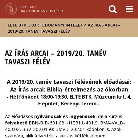
Események
ELTE a
Hírek
sajtóban
>
ELTE BTK ÓKORTUDOMÁNYI INTÉZET
AZ ÍRÁS ARCAI –
2019/20. TANÉV TAVASZI FÉLÉV
AZ ÍRÁS ARCAI – 2019/20. TANÉV
TAVASZI FÉLÉV
A 2019/20. tanév tavaszi félévének előadásai:
Az Írás arcai: Biblia-értelmezés az ókorban
- Hétfőnként 18:00-19:30, ELTE BTK, Múzeum krt. 4,
F épület, Kerényi terem -
Az előadások
nyilvánosak
és
ingyenesek
, de a kurzus
felvehető
BBN-BIB-691.08, -HEB11-401.9, BMA-VALD-
403.02, BBV-202.01 és BMVD-202.01 kódokon is. Azok
számára, akik felvették, a kurzus kétféleképpen