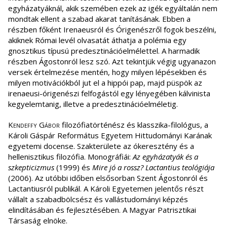
egyházatyáknál, akik szemében ezek az igék egyáltalán nem
mondtak ellent a szabad akarat tanításának. Ebben a
részben főként Irenaeusról és Órigenészről fogok beszélni,
akiknek Római levél olvasatát áthatja a polémia egy
gnosztikus típusú predesztinációelmélettel. A harmadik
részben Ágostonról lesz szó. Azt tekintjük végig ugyanazon
versek értelmezése mentén, hogy milyen lépésekben és
milyen motivációkból jut el a hippói pap, majd püspök az
irenaeusi-órigenészi felfogástól egy lényegében kálvinista
kegyelemtanig, illetve a predesztinációelméletig.
Kendeffy Gábor
filozófiatörténész és klasszika-filológus, a
Károli Gáspár Református Egyetem Hittudományi Karának
egyetemi docense. Szakterülete az ókeresztény és a
hellenisztikus filozófia. Monográfiái:
Az egyházatyák és a
szkepticizmus
(1999) és
Mire jó a rossz? Lactantius teológiája
(2006). Az utóbbi időben elsősorban Szent Ágostonról és
Lactantiusról publikál. A Károli Egyetemen jelentős részt
vállalt a szabadbölcsész és vallástudományi képzés
elindításában és fejlesztésében. A Magyar Patrisztikai
Társaság elnöke.