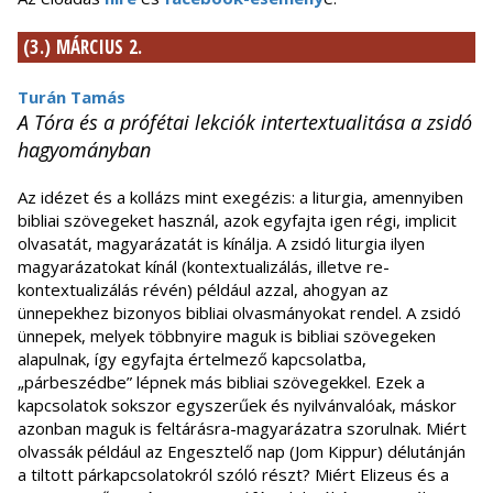
(3.) MÁRCIUS 2.
Turán Tamás
A Tóra és a prófétai lekciók intertextualitása a zsidó
hagyományban
Az idézet és a kollázs mint exegézis: a liturgia, amennyiben
bibliai szövegeket használ, azok egyfajta igen régi, implicit
olvasatát, magyarázatát is kínálja. A zsidó liturgia ilyen
magyarázatokat kínál (kontextualizálás, illetve re-
kontextualizálás révén) például azzal, ahogyan az
ünnepekhez bizonyos bibliai olvasmányokat rendel. A zsidó
ünnepek, melyek többnyire maguk is bibliai szövegeken
alapulnak, így egyfajta értelmező kapcsolatba,
„párbeszédbe” lépnek más bibliai szövegekkel. Ezek a
kapcsolatok sokszor egyszerűek és nyilvánvalóak, máskor
azonban maguk is feltárásra-magyarázatra szorulnak. Miért
olvassák például az Engesztelő nap (Jom Kippur) délutánján
a tiltott párkapcsolatokról szóló részt? Miért Elizeus és a