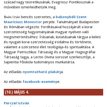
század nagy teoretikusának, Evagriosz Pontikosznak a
műveiben ismerkedhetünk meg.
Baán Izsák
bencés szerzetes, a
bakonybéli Szent
Mauríciusz Monostor
perjele. Tanulmányait Budapesten
és Rómában végezte. Fordításaival hozzájárult a korai
szerzetesség hagyományának magyar nyelven való
megismertetéséhez. Írásainak, kutatásainak tárgya a keleti
és nyugati korai szerzetesség irodalma és története,
valamint a szerzetesi élet teológiája és spiritualitása. A
Magyar Patrisztikus Társaság és a Magyar Hagiográfiai
Társaság tagja, a Lectio Divina sorozat szerkesztője, a
Sapientia Főiskola tudományos munkatársa.
Az előadás
nyomtatható plakát
ja.
Az előadás
facebook-esemény
e.
(10.) MÁJUS 4.
Perczel István