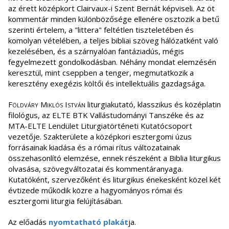
az érett középkort Clairvaux-i Szent Bernát képviseli. Az öt
kommentár minden különbözősége ellenére osztozik a betű
szerinti értelem, a "littera" feltétlen tiszteletében és
komolyan vételében, a teljes bibliai szöveg hálózatként való
kezelésében, és a szárnyalóan fantáziadús, mégis
fegyelmezett gondolkodásban. Néhány mondat elemzésén
keresztül, mint cseppben a tenger, megmutatkozik a
keresztény exegézis költői és intellektuális gazdagsága.
Földváry Miklós István
liturgiakutató, klasszikus és középlatin
filológus, az ELTE BTK Vallástudományi Tanszéke és az
MTA-ELTE Lendület Liturgiatörténeti Kutatócsoport
vezetője. Szakterülete a középkori esztergomi úzus
forrásainak kiadása és a római rítus változatainak
összehasonlító elemzése, ennek részeként a Biblia liturgikus
olvasása, szövegváltozatai és kommentáranyaga.
Kutatóként, szervezőként és liturgikus énekesként közel két
évtizede működik közre a hagyományos római és
esztergomi liturgia felújításában.
Az előadás
nyomtatható plakát
ja.