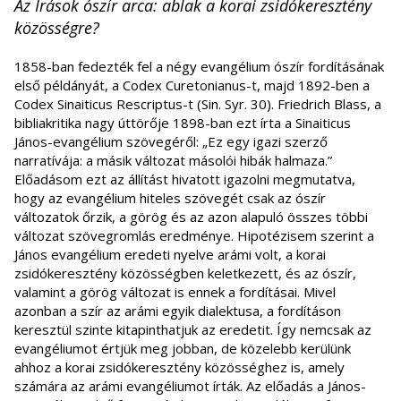
Az Írások ószír arca: ablak a korai zsidókeresztény
közösségre?
1858-ban fedezték fel a négy evangélium ószír fordításának
első példányát, a Codex Curetonianus-t, majd 1892-ben a
Codex Sinaiticus Rescriptus-t (Sin. Syr. 30). Friedrich Blass, a
bibliakritika nagy úttörője 1898-ban ezt írta a Sinaiticus
János-evangélium szövegéről: „Ez egy igazi szerző
narratívája: a másik változat másolói hibák halmaza.”
Előadásom ezt az állítást hivatott igazolni megmutatva,
hogy az evangélium hiteles szövegét csak az ószír
változatok őrzik, a görög és az azon alapuló összes többi
változat szövegromlás eredménye. Hipotézisem szerint a
János evangélium eredeti nyelve arámi volt, a korai
zsidókeresztény közösségben keletkezett, és az ószír,
valamint a görög változat is ennek a fordításai. Mivel
azonban a szír az arámi egyik dialektusa, a fordításon
keresztül szinte kitapinthatjuk az eredetit. Így nemcsak az
evangéliumot értjük meg jobban, de közelebb kerülünk
ahhoz a korai zsidókeresztény közösséghez is, amely
számára az arámi evangéliumot írták. Az előadás a János-