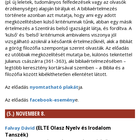
(pl. új leletek, tudományos felfedezések vagy az olvasók
érzékenysége) alapján bíráljuk el. A bibliaértelmezés
története azonban azt mutatja, hogy ami egy adott
megközelítésben külső kritériumnak tűnik, abban egy másik
értelmezés a Szentírás belső igazságát látja, és fordítva. A
’külső’ és ’belső’ kritériumok ambivalens viszonya jól
vizsgálható azoknál a későantik értelmezőknél, akik a Bibliát
a görög filozófia szempontjai szerint olvasták. Az előadás
ez utóbbiak megközelítését mutatja be, különös tekintettel
Julianus császárra (361-363), aki bibliaértelmezésében –
legtöbb keresztény kortársával szemben – a Biblia és a
filozófia között kibékíthetetlen ellentétet látott.
Az előadás
nyomtatható plakát
ja.
Az előadás
facebook-esemény
e.
(5.) NOVEMBER 8.
(ELTE Olasz Nyelv és Irodalom
Falvay Dávid
Tanszék)