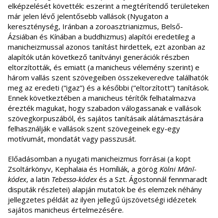
elképzelését követték: eszerint a megtérítendő területeken
már jelen lévő jelentősebb vallások (Nyugaton a
kereszténység, Iránban a zoroasztrianizmus, Belső-
Ázsiában és Kínában a buddhizmus) alapítói eredetileg a
manicheizmussal azonos tanítást hirdettek, ezt azonban az
alapítók után következő tanítványi generációk részben
eltorzították, és emiatt (a manicheus vélemény szerint) e
három vallás szent szövegeiben összekeveredve találhatók
meg az eredeti (“igaz”) és a későbbi (“eltorzított”) tanítások.
Ennek következtében a manicheus térítők felhatalmazva
érezték magukat, hogy szabadon válogassanak e vallások
szövegkorpuszából, és sajátos tanításaik alátámasztására
felhasználják e vallások szent szövegeinek egy-egy
motívumát, mondatát vagy passzusát.
Előadásomban a nyugati manicheizmus forrásai (a kopt
Zsoltárkönyv, Kephalaia és Homíliák, a görög
Kölni Mānī-
kódex
, a latin
Tebessa-kódex
és a Szt. Ágostonnál fennmaradt
disputák részletei) alapján mutatok be és elemzek néhány
jellegzetes példát az ilyen jellegű újszövetségi idézetek
sajátos manicheus értelmezésére.