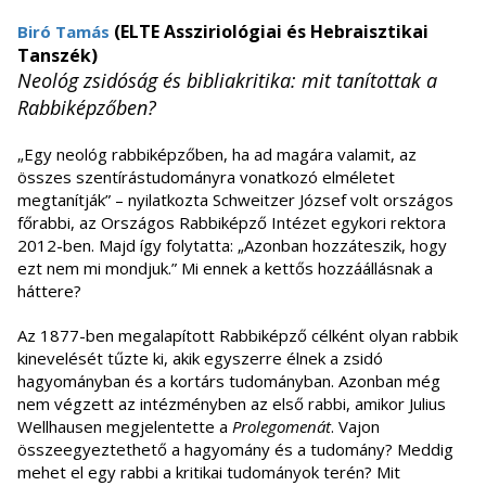
(ELTE Assziriológiai és Hebraisztikai
Biró Tamás
Tanszék)
Neológ zsidóság és bibliakritika: mit tanítottak a
Rabbiképzőben?
„Egy neológ rabbiképzőben, ha ad magára valamit, az
összes szentírástudományra vonatkozó elméletet
megtanítják” – nyilatkozta Schweitzer József volt országos
főrabbi, az Országos Rabbiképző Intézet egykori rektora
2012-ben. Majd így folytatta: „Azonban hozzáteszik, hogy
ezt nem mi mondjuk.” Mi ennek a kettős hozzáállásnak a
háttere?
Az 1877-ben megalapított Rabbiképző célként olyan rabbik
kinevelését tűzte ki, akik egyszerre élnek a zsidó
hagyományban és a kortárs tudományban. Azonban még
nem végzett az intézményben az első rabbi, amikor Julius
Wellhausen megjelentette a
Prolegomenát
. Vajon
összeegyeztethető a hagyomány és a tudomány? Meddig
mehet el egy rabbi a kritikai tudományok terén? Mit