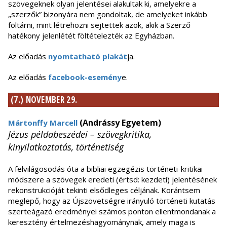
szövegeknek olyan jelentései alakultak ki, amelyekre a
„szerzők” bizonyára nem gondoltak, de amelyeket inkább
föltárni, mint létrehozni sejtettek azok, akik a Szerző
hatékony jelenlétét föltételezték az Egyházban.
Az előadás
nyomtatható plakát
ja.
Az előadás
facebook-esemény
e.
(7.) NOVEMBER 29.
(Andrássy Egyetem)
Mártonffy Marcell
Jézus példabeszédei – szövegkritika,
kinyilatkoztatás, történetiség
A felvilágosodás óta a bibliai egzegézis történeti-kritikai
módszere a szövegek eredeti (értsd: kezdeti) jelentésének
rekonstrukcióját tekinti elsődleges céljának. Korántsem
meglepő, hogy az Újszövetségre irányuló történeti kutatás
szerteágazó eredményei számos ponton ellentmondanak a
keresztény értelmezéshagyománynak, amely maga is