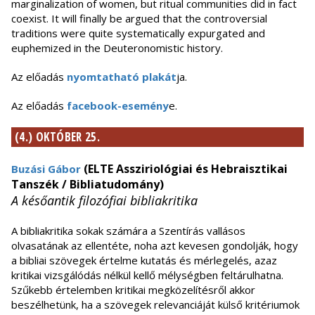
marginalization of women, but ritual communities did in fact
coexist. It will finally be argued that the controversial
traditions were quite systematically expurgated and
euphemized in the Deuteronomistic history.
Az előadás
nyomtatható plakát
ja.
Az előadás
facebook-esemény
e.
(4.) OKTÓBER 25.
(ELTE Assziriológiai és Hebraisztikai
Buzási Gábor
Tanszék / Bibliatudomány)
A későantik filozófiai bibliakritika
A bibliakritika sokak számára a Szentírás vallásos
olvasatának az ellentéte, noha azt kevesen gondolják, hogy
a bibliai szövegek értelme kutatás és mérlegelés, azaz
kritikai vizsgálódás nélkül kellő mélységben feltárulhatna.
Szűkebb értelemben kritikai megközelítésről akkor
beszélhetünk, ha a szövegek relevanciáját külső kritériumok