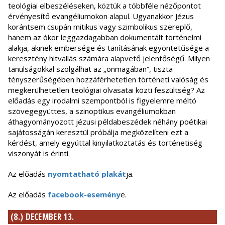
teológiai elbeszéléseken, köztük a többféle nézőpontot
érvényesítő evangéliumokon alapul. Ugyanakkor Jézus
korántsem csupán mitikus vagy szimbolikus szereplő,
hanem az ókor leggazdagabban dokumentált történelmi
alakja, akinek embersége és tanításának egyöntetűsége a
keresztény hitvallás számára alapvető jelentőségű. Milyen
tanulságokkal szolgálhat az „önmagában”, tiszta
tényszerűségében hozzáférhetetlen történeti valóság és
megkerülhetetlen teológiai olvasatai közti feszültség? Az
előadás egy irodalmi szempontból is figyelemre méltó
szövegegyüttes, a szinoptikus evangéliumokban
áthagyományozott jézusi példabeszédek néhány poétikai
sajátosságán keresztül próbálja megközelíteni ezt a
kérdést, amely egyúttal kinyilatkoztatás és történetiség
viszonyát is érinti.
Az előadás
nyomtatható plakát
ja.
Az előadás
facebook-esemény
e.
(8.) DECEMBER 13.