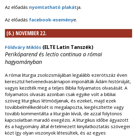
Az előadás
nyomtatható plakát
ja.
Az előadás
facebook-esemény
e.
(6.) NOVEMBER 22.
(ELTE Latin Tanszék)
Földváry Miklós
Perikóparend és lectio continua a római
hagyományban
A római liturgia zsolozsmájában legalább ezerötszáz éven
keresztül hetvenedvasárnapon imponálták Ádám históriáját,
vagyis kezdték meg a teljes Biblia folyamatos olvasását. A
folyamatos olvasás azonban csak egyike volt a bibliai
szöveg liturgikus létmódjainak, és ezeket, majd ezek
továbbelmélkedését is megalapozta, kiegészítette vagy
tovább kommentálta a liturgián kívüli, de azzal folytonos
kapcsolatban maradó exegézis. A liturgikus időbe ágyazott
és a hagyomány által értelmezett kinyilatkoztatás szövegei
közt így olyan viszonyok létesültek, és az egyes