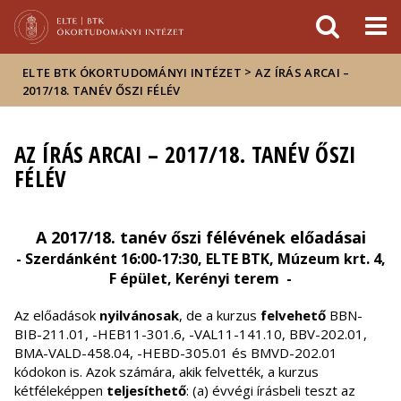
Események
ELTE a
Hírek
sajtóban
>
ELTE BTK ÓKORTUDOMÁNYI INTÉZET
AZ ÍRÁS ARCAI –
2017/18. TANÉV ŐSZI FÉLÉV
AZ ÍRÁS ARCAI – 2017/18. TANÉV ŐSZI
FÉLÉV
A 2017/18. tanév őszi félévének előadásai
- Szerdánként 16:00-17:30, ELTE BTK, Múzeum krt. 4,
F épület, Kerényi terem -
Az előadások
nyilvánosak
, de a kurzus
felvehető
BBN-
BIB-211.01, -HEB11-301.6, -VAL11-141.10, BBV-202.01,
BMA-VALD-458.04, -HEBD-305.01 és BMVD-202.01
kódokon is. Azok számára, akik felvették, a kurzus
kétféleképpen
teljesíthető
: (a) évvégi írásbeli teszt az