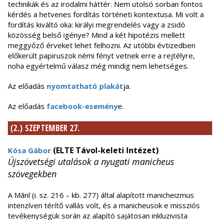
technikák és az irodalmi háttér. Nem utolsó sorban fontos
kérdés a hetvenes fordítás történeti kontextusa. Mi volt a
fordítás kiváltó oka: királyi megrendelés vagy a zsidó
közösség belső igénye? Mind a két hipotézis mellett
meggyőző érveket lehet felhozni. Az utóbbi évtizedben
előkerült papiruszok némi fényt vetnek erre a rejtélyre,
noha egyértelmű válasz még mindig nem lehetséges.
Az előadás
nyomtatható plakát
ja.
Az előadás
facebook-esemény
e.
(2.) SZEPTEMBER 27.
(ELTE Távol-keleti Intézet)
Kósa Gábor
Újszövetségi utalások a nyugati manicheus
szövegekben
A Mānī (i. sz. 216 – kb. 277) által alapított manicheizmus
intenzíven térítő vallás volt, és a manicheusok e missziós
tevékenységük során az alapító sajátosan inkluzivista