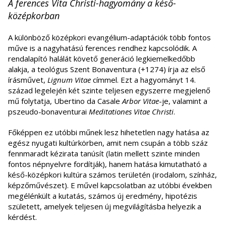
A ferences Vita Christi-hagyomány a késő-
középkorban
A különböző középkori evangélium-adaptációk több fontos
műve is a nagyhatású ferences rendhez kapcsolódik. A
rendalapító halálát követő generáció legkiemelkedőbb
alakja, a teológus Szent Bonaventura (+1274) írja az első
írásművet,
Lignum Vitae
címmel. Ezt a hagyományt 14.
század legelején két szinte teljesen egyszerre megjelenő
mű folytatja, Ubertino da Casale
Arbor Vitae
-je, valamint a
pszeudo-bonaventurai
Meditationes Vitae Christi
.
Főképpen ez utóbbi műnek lesz hihetetlen nagy hatása az
egész nyugati kultúrkörben, amit nem csupán a több száz
fennmaradt kézirata tanúsít (latin mellett szinte minden
fontos népnyelvre fordítják), hanem hatása kimutatható a
késő-középkori kultúra számos területén (irodalom, színház,
képzőművészet). E művel kapcsolatban az utóbbi években
megélénkült a kutatás, számos új eredmény, hipotézis
született, amelyek teljesen új megvilágításba helyezik a
kérdést.