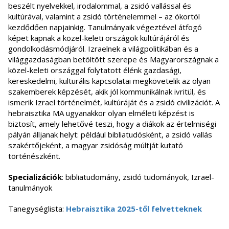
beszélt nyelvekkel, irodalommal, a zsidó vallással és
kultúrával, valamint a zsidó történelemmel – az ókortól
kezdődően napjainkig. Tanulmányaik végeztével átfogó
képet kapnak a közel-keleti országok kultúrájáról és
gondolkodásmódjáról. Izraelnek a világpolitikában és a
világgazdaságban betöltött szerepe és Magyarországnak a
közel-keleti országgal folytatott élénk gazdasági,
kereskedelmi, kulturális kapcsolatai megkövetelik az olyan
szakemberek képzését, akik jól kommunikálnak ivritül, és
ismerik Izrael történelmét, kultúráját és a zsidó civilizációt. A
hebraisztika MA ugyanakkor olyan elméleti képzést is
biztosít, amely lehetővé teszi, hogy a diákok az értelmiségi
pályán álljanak helyt: például bibliatudósként, a zsidó vallás
szakértőjeként, a magyar zsidóság múltját kutató
történészként.
Specializációk
: bibliatudomány, zsidó tudományok, Izrael-
tanulmányok
Tanegységlista:
Hebraisztika 2025-től felvetteknek