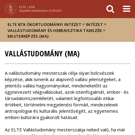
Események
ELTE a
Hírek
sajtóban
>
>
ELTE BTK ÓKORTUDOMÁNYI INTÉZET
INTÉZET
>
VALLÁSTUDOMÁNY ÉS HEBRAISZTIKA TANSZÉK
MESTERKÉPZÉS (MA)
VALLÁSTUDOMÁNY (MA)
A vallástudomány mesterszak célja olyan bölcsészek
képzése, akik ismerik az alapvető vallási jelenségeket, a
jelentős vallási hagyományokat, mindenekelőtt az
úgynevezett világvallásokat, azok istenfogalmát, ember- és
társadalomszemléletét, valamint legfontosabb etikai
értékeit, történelmi megjelenési formáit, mindezeknek
antropológiai és kulturális jelentőségét, az egyetemes
emberi kultúrára gyakorolt hatásait.
Az ELTE Vallástudomány mesterszakja neked való, ha már